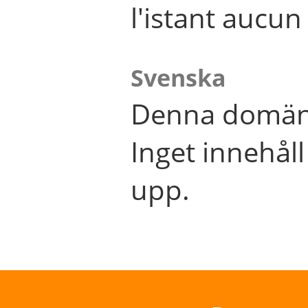
l'istant aucu
Svenska
Denna domän 
Inget innehål
upp.